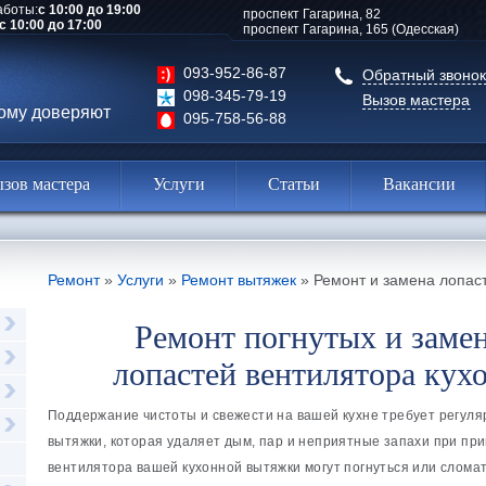
аботы:
с 10:00 до 19:00
проспект Гагарина, 82
с 10:00 до 17:00
проспект Гагарина, 165 (Одесская)
093-952-86-87
Обратный звонок
098-345-79-19
Вызов мастера
рому доверяют
095-758-56-88
зов мастера
Услуги
Статьи
Вакансии
Ремонт
»
Услуги
»
Ремонт вытяжек
»
Ремонт и замена лопас
Ремонт погнутых и заме
лопастей вентилятора кух
Поддержание чистоты и свежести на вашей кухне требует регуля
вытяжки, которая удаляет дым, пар и неприятные запахи при пр
вентилятора вашей кухонной вытяжки могут погнуться или сломат