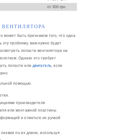
от 300 грн.
 ВЕНТИЛЯТОРА
это может быть признаком того, что одна
ь эту проблему, вам нужно будет
 осмотреть лопасти вентилятора на
молотком. Однако это требует
дить лопасти или
двигатель
, если
ерно.
нальной помощью.
етки.
рукциями производителя.
теля или монтажной пластины.
формаций и отметьте их ручкой
лезвия по их длине, используя