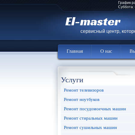
График р
Суббота:
El-master
сервисный центр, кото
Главная
О нас
Вы
Услуги
Ремонт телевизоров
Ремонт ноутбуков
Ремонт посудомоечных машин
Ремонт стиральных машин
Ремонт сушильных машин