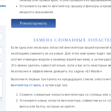
линейку или прямой край, чтобы проверить их выравнивани
зывы
Установите на место вентилятор, крышку и фильтры и пров
мощность всасывания.
Ремонтировать
ЗАМЕНА СЛОМАННЫХ ЛОПАСТЕ
Если одна или несколько лопастей вентилятора вашей кухонной 
необходимо заменить их на новые. Для этого вам нужно будет зак
соответствующие модели и размеру вашей вытяжки, а затем удал
Это можно сделать самостоятельно, если у вас есть некоторые м
безопаснее и эффективнее доверить эту задачу «El-Master».
Выполните первые три пункта из предыдущего списка: обесточит
вентилятор от вала
, а затем ещё три:
Снимите сломанные лопасти вентилятора со ступицы или з
Установите новые лопасти вентилятора, совместив их со с
винты или болты, которые их крепят.