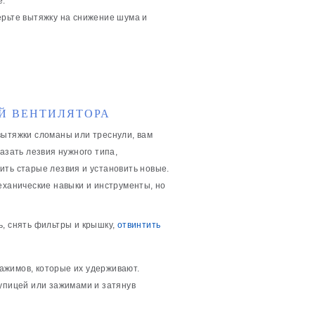
е.
ерьте вытяжку на снижение шума и
Й ВЕНТИЛЯТОРА
вытяжки сломаны или треснули, вам
азать лезвия нужного типа,
ить старые лезвия и установить новые.
еханические навыки и инструменты, но
ь, снять фильтры и крышку,
отвинтить
ажимов, которые их удерживают.
тупицей или зажимами и затянув