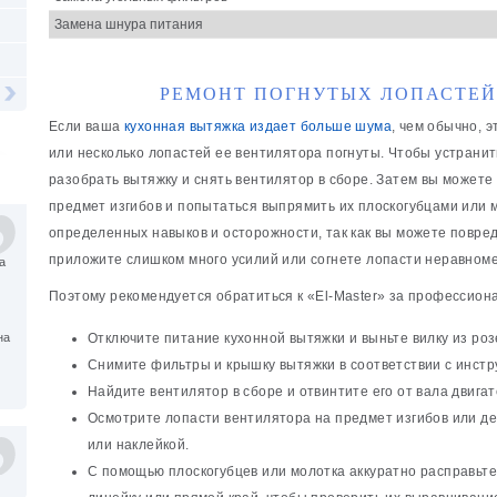
Замена шнура питания
РЕМОНТ ПОГНУТЫХ ЛОПАСТЕЙ
Если ваша
кухонная вытяжка издает больше шума
, чем обычно, 
или несколько лопастей ее вентилятора погнуты. Чтобы устранит
разобрать вытяжку и снять вентилятор в сборе. Затем вы можете
предмет изгибов и попытаться выпрямить их плоскогубцами или 
определенных навыков и осторожности, так как вы можете повре
приложите слишком много усилий или согнете лопасти неравном
а
Поэтому рекомендуется обратиться к «El-Master» за профессио
Отключите питание кухонной вытяжки и выньте вилку из роз
на
Снимите фильтры и крышку вытяжки в соответствии с инст
Найдите вентилятор в сборе и отвинтите его от вала двига
Осмотрите лопасти вентилятора на предмет изгибов или де
или наклейкой.
С помощью плоскогубцев или молотка аккуратно расправьте 