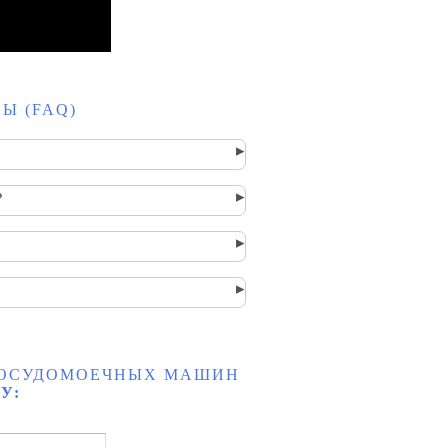
Ы (FAQ)
▸
▸
?
▸
▸
 ПОСУДОМОЕЧНЫХ МАШИН
У: