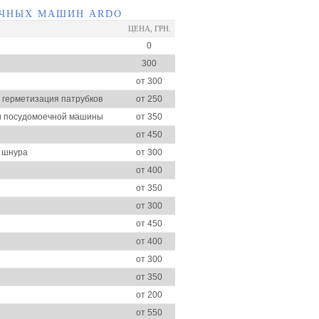
ЕЧНЫХ МАШИН ARDO
ЦЕНА, ГРН.
0
300
от 300
и герметизация патрубков
от 250
ки посудомоечной машины
от 350
от 450
о шнура
от 300
от 400
от 350
от 300
от 450
от 400
от 300
от 350
от 200
от 550