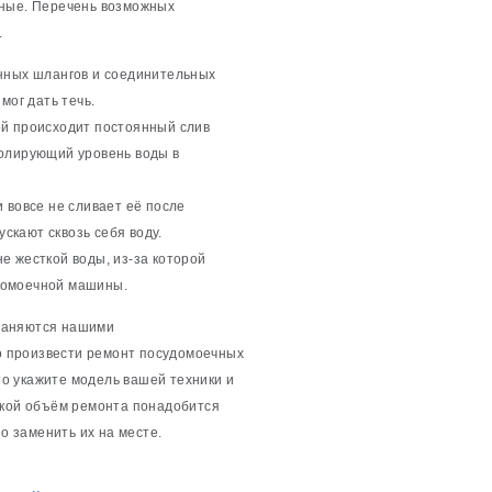
нные. Перечень возможных
.
енных шлангов и соединительных
мог дать течь.
ой происходит постоянный слив
ролирующий уровень воды в
 вовсе не сливает её после
ускают сквозь себя воду.
е жесткой воды, из-за которой
домоечной машины.
раняются нашими
 произвести ремонт посудомоечных
о укажите модель вашей техники и
акой объём ремонта понадобится
о заменить их на месте.