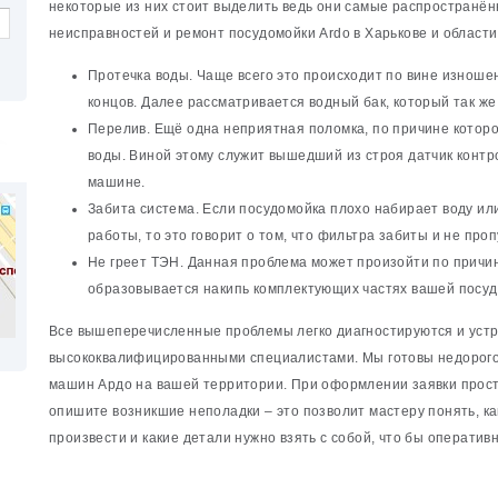
некоторые из них стоит выделить ведь они самые распространё
неисправностей и ремонт посудомойки Ardo в Харькове и области
Протечка воды. Чаще всего это происходит по вине изнош
концов. Далее рассматривается водный бак, который так же 
Перелив. Ещё одна неприятная поломка, по причине котор
воды. Виной этому служит вышедший из строя датчик конт
машине.
Забита система. Если посудомойка плохо набирает воду или
работы, то это говорит о том, что фильтра забиты и не проп
Не греет ТЭН. Данная проблема может произойти по причин
образовывается накипь комплектующих частях вашей посу
Все вышеперечисленные проблемы легко диагностируются и уст
высококвалифицированными специалистами. Мы готовы недорого
машин Ардо на вашей территории. При оформлении заявки прост
опишите возникшие неполадки – это позволит мастеру понять, к
произвести и какие детали нужно взять с собой, что бы оперативн