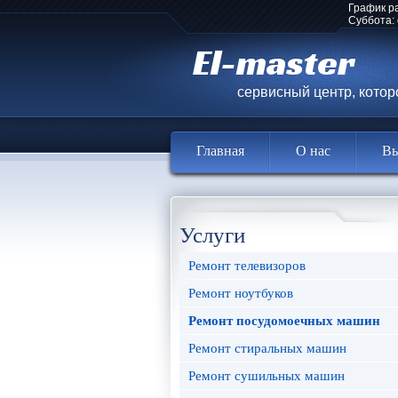
График р
Суббота:
El-master
сервисный центр, кото
Главная
О нас
Вы
Услуги
Ремонт телевизоров
Ремонт ноутбуков
Ремонт посудомоечных машин
Ремонт стиральных машин
Ремонт сушильных машин