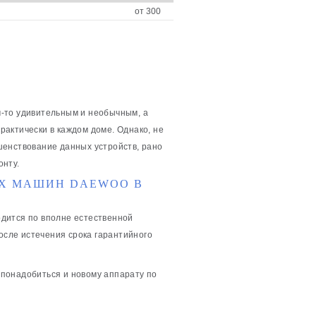
от 300
м-то удивительным и необычным, а
актически в каждом доме. Однако, не
шенствование данных устройств, рано
онту.
Х МАШИН DAEWOO В
дится по вполне естественной
после истечения срока гарантийного
понадобиться и новому аппарату по