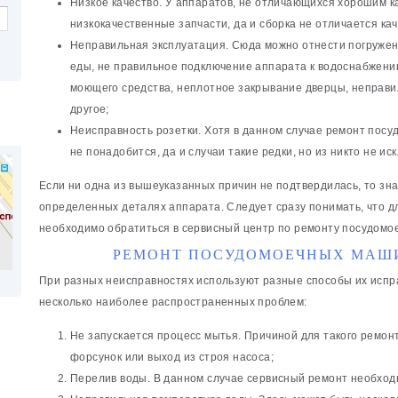
Низкое качество. У аппаратов, не отличающихся хорошим к
низкокачественные запчасти, да и сборка не отличается ка
Неправильная эксплуатация. Сюда можно отнести погружен
еды, не правильное подключение аппарата к водоснабжени
моющего средства, неплотное закрывание дверцы, неправил
другое;
Неисправность розетки. Хотя в данном случае ремонт пос
не понадобится, да и случаи такие редки, но из никто не ис
Если ни одна из вышеуказанных причин не подтвердилась, то зн
определенных деталях аппарата. Следует сразу понимать, что д
необходимо обратиться в сервисный центр по ремонту посудомо
РЕМОНТ ПОСУДОМОЕЧНЫХ МАШИ
При разных неисправностях используют разные способы их исп
несколько наиболее распространенных проблем:
Не запускается процесс мытья. Причиной для такого ремон
форсунок или выход из строя насоса;
Перелив воды. В данном случае сервисный ремонт необходи