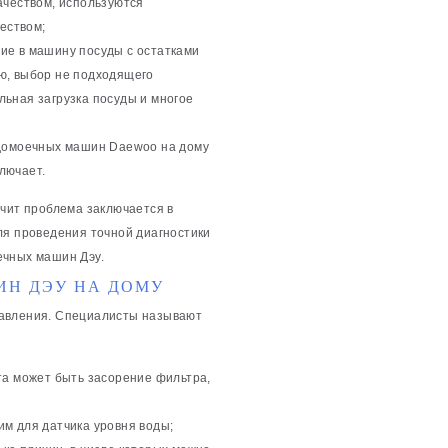
ачеством, используются
чеством;
ие в машину посуды с остатками
ю, выбор не подходящего
ьная загрузка посуды и многое
удомоечных машин Daewoo на дому
ключает.
ачит проблема заключается в
ля проведения точной диагностики
ечных машин Дэу.
Н ДЭУ НА ДОМУ
равления. Специалисты называют
та может быть засорение фильтра,
м для датчика уровня воды;