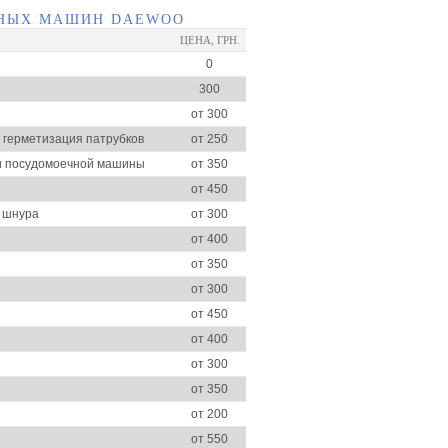
ЧНЫХ МАШИН DAEWOO
ЦЕНА, ГРН.
0
300
от 300
и герметизация патрубков
от 250
ки посудомоечной машины
от 350
от 450
о шнура
от 300
от 400
от 350
от 300
от 450
от 400
от 300
от 350
от 200
от 550