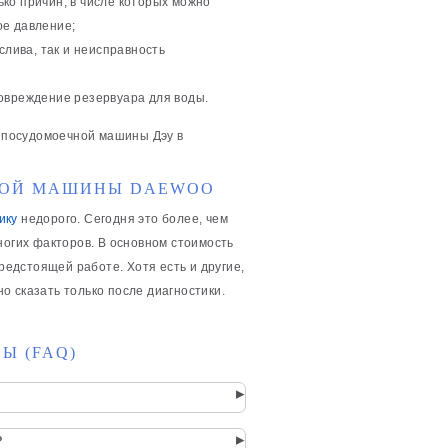
ко причин, в числе которых можно
ое давление;
слива, так и неисправность
повреждение резервуара для воды.
 посудомоечной машины Дэу в
НОЙ МАШИНЫ DAEWOO
ику
недорого. Сегодня это более, чем
ногих факторов. В основном стоимость
едстоящей работе. Хотя есть и другие,
 сказать только после диагностики.
Ы (FAQ)
▸
▸
?