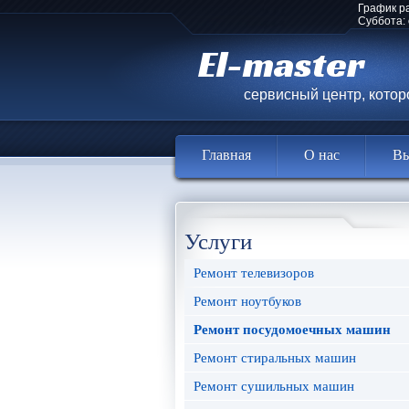
График р
Суббота:
El-master
сервисный центр, кото
Главная
О нас
Вы
Услуги
Ремонт телевизоров
Ремонт ноутбуков
Ремонт посудомоечных машин
Ремонт стиральных машин
Ремонт сушильных машин