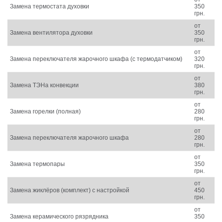
Замена термостата духовки
350
грн.
от
Замена вентилятора духовки
350
грн.
от
Замена переключателя жарочного шкафа (с термодатчиком)
320
грн.
от
Замена ТЭНа конвекции
380
грн.
от
Замена горелки (полная)
280
грн.
от
Замена переключателя жарочного шкафа
280
грн.
от
Замена термопары
350
грн.
от
Замена жиклёров (комплект) с настройкой
450
грн.
от
Замена керамического рязрядника
350