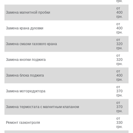
грн.
от
Замена магнитной пробки
400
грн.
от
Замена крана духовки
400
грн.
от
Замена смазки газового крана
320
грн.
от
Замена кнопки поджига
320
грн.
от
Замена блока поджига
400
грн.
от
Замена моторедуктора
370
грн.
от
Замена термостата с магнитным клапаном
370
грн.
от
Ремонт газконтроля
330
грн.