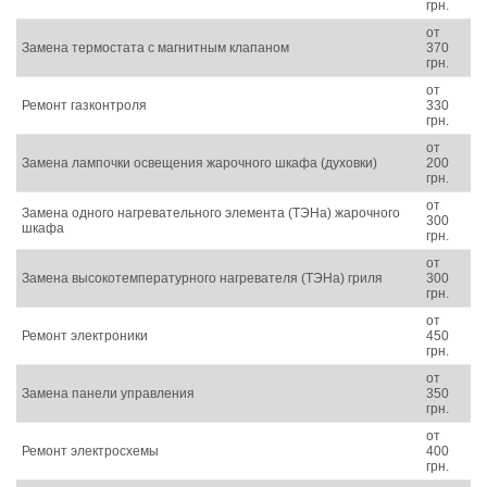
грн.
от
Замена термостата с магнитным клапаном
370
грн.
от
Ремонт газконтроля
330
грн.
от
Замена лампочки освещения жарочного шкафа (духовки)
200
грн.
от
Замена одного нагревательного элемента (ТЭНа) жарочного
300
шкафа
грн.
от
Замена высокотемпературного нагревателя (ТЭНа) гриля
300
грн.
от
Ремонт электроники
450
грн.
от
Замена панели управления
350
грн.
от
Ремонт электросхемы
400
грн.