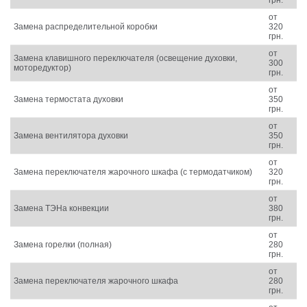
грн.
от
Замена распределительной коробки
320
грн.
от
Замена клавишного переключателя (освещение духовки,
300
моторедуктор)
грн.
от
Замена термостата духовки
350
грн.
от
Замена вентилятора духовки
350
грн.
от
Замена переключателя жарочного шкафа (с термодатчиком)
320
грн.
от
Замена ТЭНа конвекции
380
грн.
от
Замена горелки (полная)
280
грн.
от
Замена переключателя жарочного шкафа
280
грн.