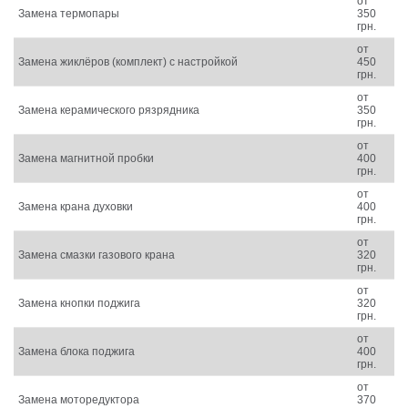
от
Замена термопары
350
грн.
от
Замена жиклёров (комплект) с настройкой
450
грн.
от
Замена керамического рязрядника
350
грн.
от
Замена магнитной пробки
400
грн.
от
Замена крана духовки
400
грн.
от
Замена смазки газового крана
320
грн.
от
Замена кнопки поджига
320
грн.
от
Замена блока поджига
400
грн.
от
Замена моторедуктора
370