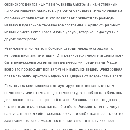
сервисного центра «El-master», всегда быстрый и качественный.
Высокое качество ремонтных работ объясняется использованием
фирменных запчастей, и это позволяет привести стиральную
машину в идеальное техническое состояние. Сервис стиральных
машин Аристон оказывает многие услуги, которые недоступны в
других мастерских.
Резиновые уплотнители боковой дверцы нередко страдают от
неправильной эксплуатации. Эти резинотехнические изделия могут
быть повреждены острыми металлическими предметами. Чаще
всего это происходит при загрузке и выгрузке вещей. Электронная
плата стиралки Аристон надежно защищена от воздействия влаги.
Если стиральная машина эксплуатируется в неотапливаемом
помещении или в комнате, где температура колеблется в большом
диапазоне, то на электронной плате образовывается конденсат,
что негативно сказывается на её работе. Элементы платы могут
разрушаться под действием коррозии, но ещё страшнее – короткое
замыкание, которое может полностью вывести плату из строя.
Мастер по ремонту стиральных машин Аристон быстро и