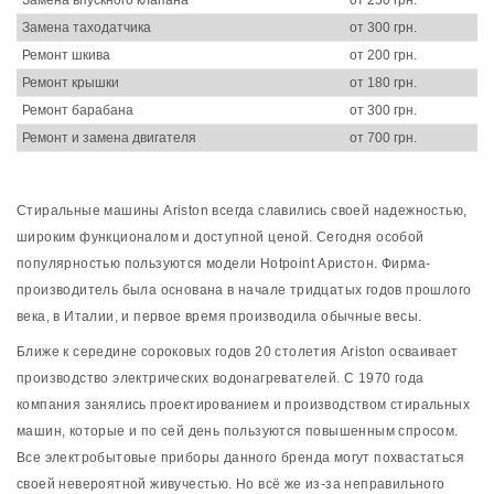
Замена впускного клапана
от 250 грн.
Замена таходатчика
от 300 грн.
Ремонт шкива
от 200 грн.
Ремонт крышки
от 180 грн.
Ремонт барабана
от 300 грн.
Ремонт и замена двигателя
от 700 грн.
Стиральные машины Ariston всегда славились своей надежностью,
широким функционалом и доступной ценой. Сегодня особой
популярностью пользуются модели Hotpoint Аристон. Фирма-
производитель была основана в начале тридцатых годов прошлого
века, в Италии, и первое время производила обычные весы.
Ближе к середине сороковых годов 20 столетия Ariston осваивает
производство электрических водонагревателей. С 1970 года
компания занялись проектированием и производством стиральных
машин, которые и по сей день пользуются повышенным спросом.
Все электробытовые приборы данного бренда могут похвастаться
своей невероятной живучестью. Но всё же из-за неправильного