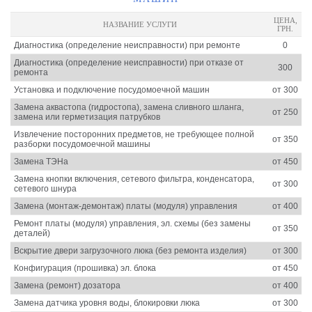
ЦЕНА,
НАЗВАНИЕ УСЛУГИ
ГРН.
Диагностика (определение неисправности) при ремонте
0
Диагностика (определение неисправности) при отказе от
300
ремонта
Установка и подключение посудомоечной машин
от 300
Замена аквастопа (гидростопа), замена сливного шланга,
от 250
замена или герметизация патрубков
Извлечение посторонних предметов, не требующее полной
от 350
разборки посудомоечной машины
Замена ТЭНа
от 450
Замена кнопки включения, сетевого фильтра, конденсатора,
от 300
сетевого шнура
Замена (монтаж-демонтаж) платы (модуля) управления
от 400
Ремонт платы (модуля) управления, эл. схемы (без замены
от 350
деталей)
Вскрытие двери загрузочного люка (без ремонта изделия)
от 300
Конфигурация (прошивка) эл. блока
от 450
Замена (ремонт) дозатора
от 400
Замена датчика уровня воды, блокировки люка
от 300