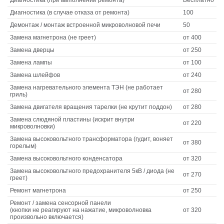
Диагностика (в случае отказа от ремонта)
100
Демонтаж / монтаж встроенной микроволновой печи
50
Замена магнетрона (не греет)
от 400
Замена дверцы
от 250
Замена лампы
от 100
Замена шлейфов
от 240
Замена нагревательного элемента ТЭН (не работает
от 280
гриль)
Замена двигателя вращения тарелки (не крутит поддон)
от 280
Замена слюдяной пластины (искрит внутри
от 220
микроволновки)
Замена высоковольтного трансформатора (гудит, воняет
от 380
горелым)
Замена высоковольтного конденсатора
от 320
Замена высоковольтного предохранителя 5кВ / диода (не
от 270
греет)
Ремонт магнетрона
от 250
Ремонт / замена сенсорной панели
(кнопки не реагируют на нажатие, микроволновка
от 320
произвольно включается)