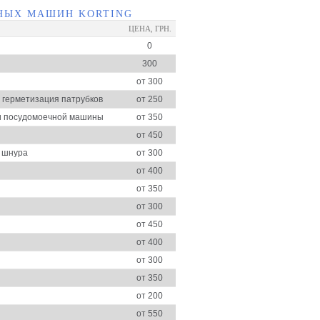
НЫХ МАШИН KORTING
ЦЕНА, ГРН.
0
300
от 300
и герметизация патрубков
от 250
ки посудомоечной машины
от 350
от 450
о шнура
от 300
от 400
от 350
от 300
от 450
от 400
от 300
от 350
от 200
от 550