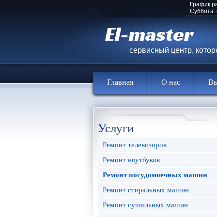
График р
Суббота:
El-master
сервисный центр, кото
Главная
О нас
Вы
Услуги
Ремонт телевизоров
Ремонт ноутбуков
Ремонт посудомоечных машин
Ремонт стиральных машин
Ремонт сушильных машин