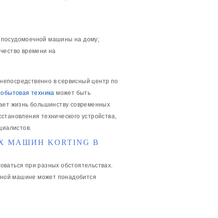
 посудомоечной машины на дому;
ичество времени на
ь непосредственно в сервисный центр по
нобытовая техника
может быть
щает жизнь большинству современных
становления технического устройства,
циалистов.
Х МАШИН KORTING В
оваться при разных обстоятельствах.
ечной машине может понадобится