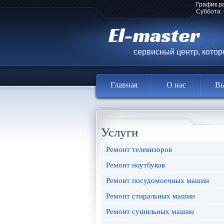
График р
Суббота:
El-master
сервисный центр, кото
Главная
О нас
Вы
Услуги
Ремонт телевизоров
Ремонт ноутбуков
Ремонт посудомоечных машин
Ремонт стиральных машин
Ремонт сушильных машин