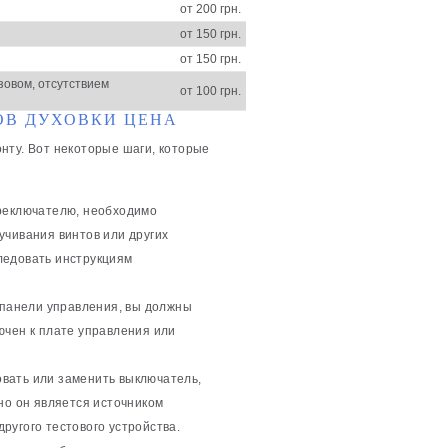
от 200 грн.
от 150 грн.
от 150 грн.
зовом, отсутствием
от 100 грн.
ОВ ДУХОВКИ ЦЕНА
нту. Вот некоторые шаги, которые
ереключателю, необходимо
учивания винтов или других
ледовать инструкциям
к панели управления, вы должны
ючен к плате управления или
вать или заменить выключатель,
но он является источником
ругого тестового устройства.