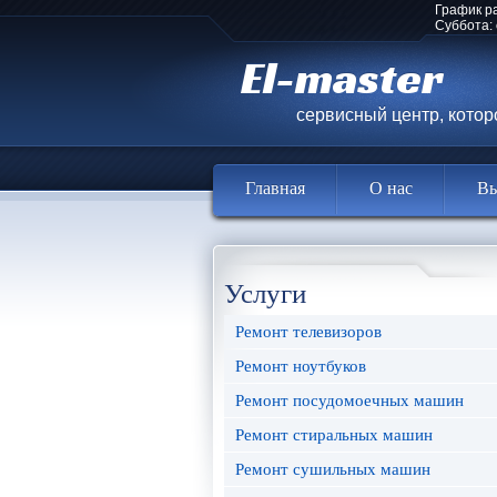
График р
Суббота:
El-master
сервисный центр, кото
Главная
О нас
Вы
Услуги
Ремонт телевизоров
Ремонт ноутбуков
Ремонт посудомоечных машин
Ремонт стиральных машин
Ремонт сушильных машин