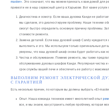
master»
. Это означает, что мы можем приехать к вам домой для 
привезти ее в наш сервисный центр в Харькове. Вот какие услуги
Диагностика и осмотр. Если ваша духовка Канди не работае
мы сделаем, это диагностируем проблему. Наши техники о
смогут быстро определить основную причину проблемы. За
стоимости ремонта.
Замена деталей. Если ваш духовой шкаф Candy нуждается 
выполнить и это. Мы используем только оригинальные дета
уверены, что ваш духовой шкаф снова будет работать как н
Чистка и обслуживание. Помимо ремонта, мы также предлага
обслуживанию духовых шкафов Канди. Регулярная чистка и
срок службы вашей печи и обеспечить ее работу с максима
ВЫПОЛНИМ РЕМОНТ ЭЛЕКТРИЧЕСКОЙ ДУ
С ГАРАНТИЕЙ
Есть несколько причин, по которым вы должны выбрать «El-maste
Опыт. Наша команда техников имеет многолетний опыт
рем
все, и мы знаем, как устранить любую проблему, которая мо