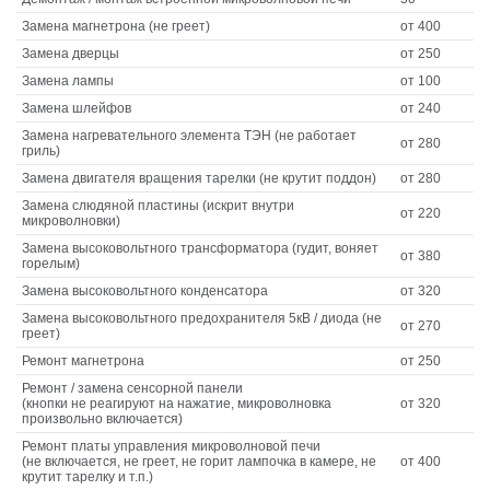
Замена магнетрона (не греет)
от 400
Замена дверцы
от 250
Замена лампы
от 100
Замена шлейфов
от 240
Замена нагревательного элемента ТЭН (не работает
от 280
гриль)
Замена двигателя вращения тарелки (не крутит поддон)
от 280
Замена слюдяной пластины (искрит внутри
от 220
микроволновки)
Замена высоковольтного трансформатора (гудит, воняет
от 380
горелым)
Замена высоковольтного конденсатора
от 320
Замена высоковольтного предохранителя 5кВ / диода (не
от 270
греет)
Ремонт магнетрона
от 250
Ремонт / замена сенсорной панели
(кнопки не реагируют на нажатие, микроволновка
от 320
произвольно включается)
Ремонт платы управления микроволновой печи
(не включается, не греет, не горит лампочка в камере, не
от 400
крутит тарелку и т.п.)