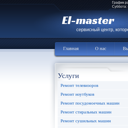
График р
Суббота:
El-master
сервисный центр, кото
Главная
О нас
Вы
Услуги
Ремонт телевизоров
Ремонт ноутбуков
Ремонт посудомоечных машин
Ремонт стиральных машин
Ремонт сушильных машин