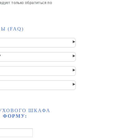
едует только обратиться по
Ы (FAQ)
▸
▸
?
▸
▸
ДУХОВОГО ШКАФА
 ФОРМУ: