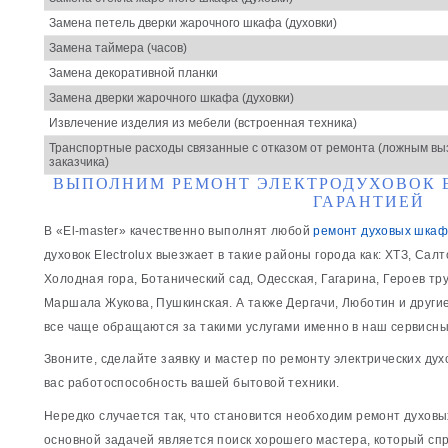
Замена петель дверки жарочного шкафа (духовки)
Замена таймера (часов)
Замена декоративной планки
Замена дверки жарочного шкафа (духовки)
Извлечение изделия из мебели (встроенная техника)
Транспортные расходы связанные с отказом от ремонта (ложным вы
заказчика)
ВЫПОЛНИМ РЕМОНТ ЭЛЕКТРОДУХОВОК 
ГАРАНТИЕЙ
В «El-master» качественно выполнят любой
ремонт духовых шкаф
духовок Electrolux выезжает в такие районы города как: ХТЗ, Сал
Холодная гора, Ботанический сад, Одесская, Гагарина, Героев тру
Маршала Жукова, Пушкинская. А также Дергачи, Люботин и други
все чаще обращаются за такими услугами именно в наш сервисны
Звоните, сделайте заявку и мастер по ремонту электрических ду
вас работоспособность вашей бытовой техники.
Нередко случается так, что становится необходим ремонт духовых
основной задачей является поиск хорошего мастера, который сп