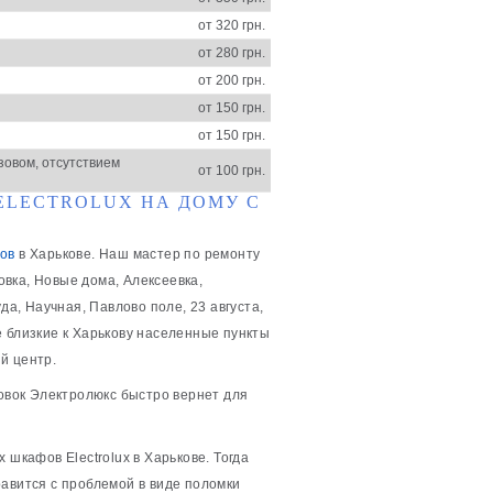
от 320 грн.
от 280 грн.
от 200 грн.
от 150 грн.
от 150 грн.
зовом, отсутствием
от 100 грн.
ELECTROLUX НА ДОМУ С
ов
в Харькове. Наш мастер по ремонту
товка, Новые дома, Алексеевка,
да, Научная, Павлово поле, 23 августа,
е близкие к Харькову населенные пункты
й центр.
ховок Электролюкс быстро вернет для
 шкафов Electrolux в Харькове. Тогда
равится с проблемой в виде поломки