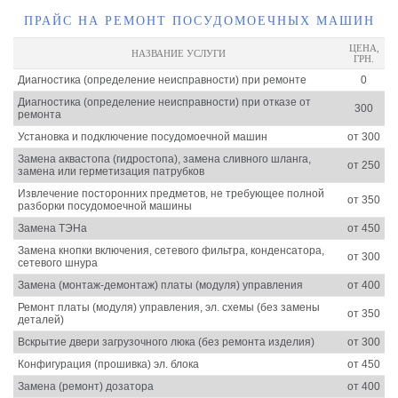
ПРАЙС НА РЕМОНТ ПОСУДОМОЕЧНЫХ МАШИН
ЦЕНА,
НАЗВАНИЕ УСЛУГИ
ГРН.
Диагностика (определение неисправности) при ремонте
0
Диагностика (определение неисправности) при отказе от
300
ремонта
Установка и подключение посудомоечной машин
от 300
Замена аквастопа (гидростопа), замена сливного шланга,
от 250
замена или герметизация патрубков
Извлечение посторонних предметов, не требующее полной
от 350
разборки посудомоечной машины
Замена ТЭНа
от 450
Замена кнопки включения, сетевого фильтра, конденсатора,
от 300
сетевого шнура
Замена (монтаж-демонтаж) платы (модуля) управления
от 400
Ремонт платы (модуля) управления, эл. схемы (без замены
от 350
деталей)
Вскрытие двери загрузочного люка (без ремонта изделия)
от 300
Конфигурация (прошивка) эл. блока
от 450
Замена (ремонт) дозатора
от 400