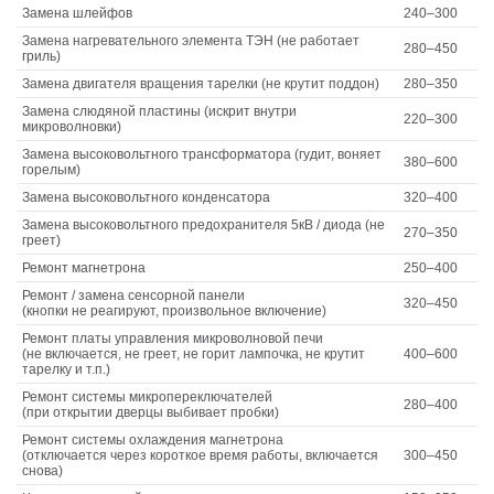
Замена шлейфов
240–300
Замена нагревательного элемента ТЭН (не работает
280–450
гриль)
Замена двигателя вращения тарелки (не крутит поддон)
280–350
Замена слюдяной пластины (искрит внутри
220–300
микроволновки)
Замена высоковольтного трансформатора (гудит, воняет
380–600
горелым)
Замена высоковольтного конденсатора
320–400
Замена высоковольтного предохранителя 5кВ / диода (не
270–350
греет)
Ремонт магнетрона
250–400
Ремонт / замена сенсорной панели
320–450
(кнопки не реагируют, произвольное включение)
Ремонт платы управления микроволновой печи
(не включается, не греет, не горит лампочка, не крутит
400–600
тарелку и т.п.)
Ремонт системы микропереключателей
280–400
(при открытии дверцы выбивает пробки)
Ремонт системы охлаждения магнетрона
(отключается через короткое время работы, включается
300–450
снова)