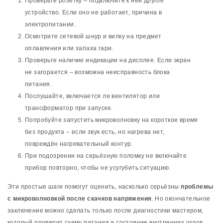
Проверьте розетку – подключите к ней другое
устройство. Если оно не работает, причина в
электропитании.
Осмотрите сетевой шнур и вилку на предмет
оплавления или запаха гари.
Проверьте наличие индикации на дисплее. Если экран
не загорается – возможна неисправность блока
питания.
Послушайте, включается ли вентилятор или
трансформатор при запуске.
Попробуйте запустить микроволновку на короткое время
без продукта – если звук есть, но нагрева нет,
повреждён нагревательный контур.
При подозрении на серьёзную поломку не включайте
прибор повторно, чтобы не усугубить ситуацию.
Эти простые шаги помогут оценить, насколько серьёзны
проблемы
с микроволновкой после скачков напряжения
. Но окончательное
заключение можно сделать только после диагностики мастером,
который проверит схему питания и состояние внутренних узлов.