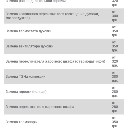
Замена распределительной коробки
320
грн.
от
Замена клавишного переключателя (освещение духовки,
300
моторедуктор)
грн.
от
Замена термостата духовки
350
грн.
от
Замена вентилятора духовки
350
грн.
от
Замена переключателя жарочного шкафа (с термодатчиком)
320
грн.
от
Замена ТЭНа конвекции
380
грн.
от
Замена горелки (полная)
280
грн.
от
Замена переключателя жарочного шкафа
280
грн.
от
Замена термопары
350
грн.