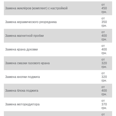
от
Замена жиклёров (комплект) с настройкой
450
грн.
от
Замена керамического рязрядника
350
грн.
от
Замена магнитной пробки
400
грн.
от
Замена крана духовки
400
грн.
от
Замена смазки газового крана
320
грн.
от
Замена кнопки поджига
320
грн.
от
Замена блока поджига
400
грн.
от
Замена моторедуктора
370
грн.
от