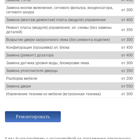
Замена кнопки включения, сетевого фильтра, конденсатора,
от 300
сетевого шнура
Замена (монтаж-демонтаж) платы (модуля) управления
от 400
Ремонт платы (модуля) управления, эл. схемы (без замены
от 350
деталей)
Вскрытие двери загрузочного люка (без ремонта изделия)
от 300
Конфигурация (прошивка) эл. блока
от 450
Замена (ремонт) дозатора
от 400
Замена датчика уровня воды, блокировки люка
от 300
Замена уплотнителя дверцы
от 350
Разборка мебели
от 200
Замена двери
от 550
Извлечение техники из мебели (встроенная техника)
от 300
Ремонтировать
У вас были проблемы с посудомойкой на протяжении длительного