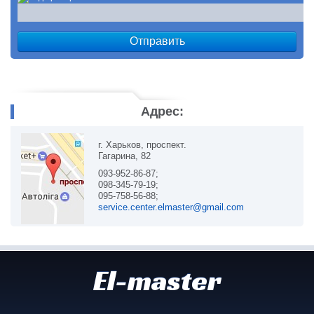
Адрес:
г. Харьков, проспект.
Гагарина, 82
093-952-86-87;
098-345-79-19;
095-758-56-88;
service.center.elmaster@gmail.com
El-master