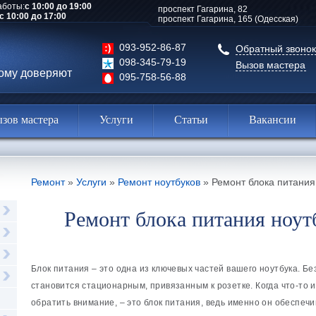
аботы:
с 10:00 до 19:00
проспект Гагарина, 82
с 10:00 до 17:00
проспект Гагарина, 165 (Одесская)
093-952-86-87
Обратный звонок
098-345-79-19
Вызов мастера
рому доверяют
095-758-56-88
зов мастера
Услуги
Статьи
Вакансии
Ремонт
»
Услуги
»
Ремонт ноутбуков
»
Ремонт блока питания
Ремонт блока питания ноут
Блок питания – это одна из ключевых частей вашего ноутбука. Б
становится стационарным, привязанным к розетке. Когда что-то ид
обратить внимание, – это блок питания, ведь именно он обеспеч