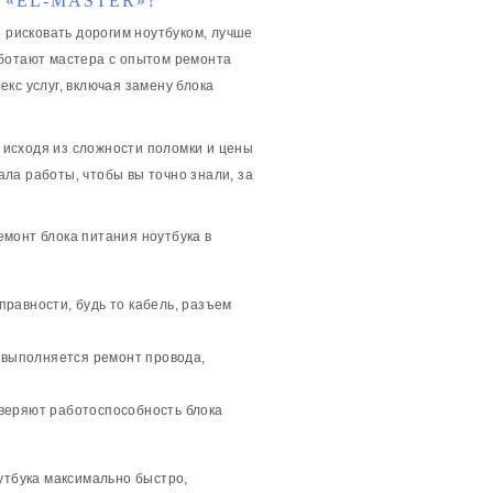
 «EL-MASTER»?
е рисковать дорогим ноутбуком, лучше
аботают мастера с опытом ремонта
кс услуг, включая замену блока
исходя из сложности поломки и цены
ла работы, чтобы вы точно знали, за
монт блока питания ноутбука в
равности, будь то кабель, разъем
, выполняется ремонт провода,
веряют работоспособность блока
утбука максимально быстро,