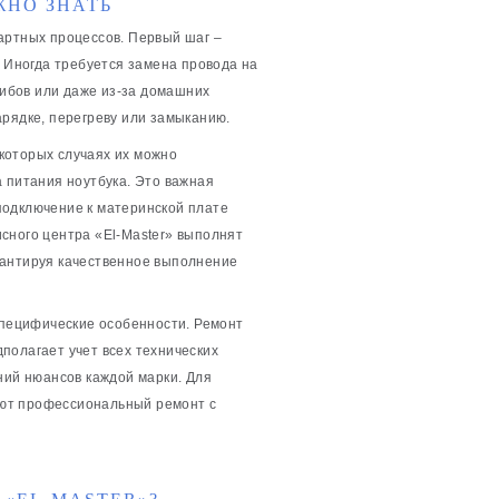
ЖНО ЗНАТЬ
артных процессов. Первый шаг –
. Иногда требуется замена провода на
гибов или даже из-за домашних
арядке, перегреву или замыканию.
которых случаях их можно
 питания ноутбука. Это важная
подключение к материнской плате
сного центра «El-Master» выполнят
рантируя качественное выполнение
 специфические особенности. Ремонт
едполагает учет всех технических
ний нюансов каждой марки. Для
ляют профессиональный ремонт с