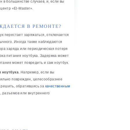
н в большинстве случаев, и, если вы
центр «El-Master».
ЖДАЕТСЯ В РЕМОНТЕ?
ук перестает заряжаться, отключается
бычного. Иногда также наблюдаются
тора заряда или периодическая потеря
лока питания ноутбука. Задержка может
тание может повредить и сам ноутбук.
я ноутбука
. Например, если вы
 сильно поврежден, целесообразнее
о решить, обратившись за
качественным
, разъемов или внутреннего