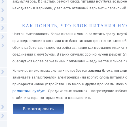
аккумулятора. К счастью, ремонт блока питания ноутбука возможе
находитесь в Харькове, у вас есть отличный вариант – сервисный 
КАК ПОНЯТЬ, ЧТО БЛОК ПИТАНИЯ НУ
Часто неисправности блока питания можно заметить сразу: ноутб
при подключении к сети или сам блок питания греется сильнее о
сбои в работе зарядного устройства, такие как мерцание индика
соединения с ноутбуком. В таких случаях срочно нужен ремонт б
обернуться более серьезными поломками – ведь нестабильное пи
Конечно, в некоторых случаях потребуется
замена блока питани
замечаете запах горелой электроники или корпус блока питания
приобрести новое устройство. Но многие другие проблемы можн
ремонтом ноутбука
. Среди частых поломок – повреждение кабеля
стабилизатора, которые можно восстановить.
Ремонтировать