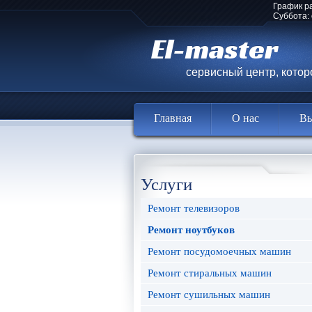
График р
Суббота:
El-master
сервисный центр, кото
Главная
О нас
Вы
Услуги
Ремонт телевизоров
Ремонт ноутбуков
Ремонт посудомоечных машин
Ремонт стиральных машин
Ремонт сушильных машин