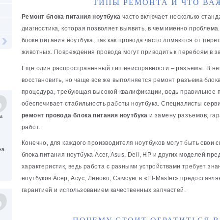
ТИПЫ РЕМОНТА И ЧТО ВА
Ремонт блока питания ноутбука
часто включает несколько станд
диагностика, которая позволяет выявить, в чем именно проблема
блоке питания ноутбука, так как провода часто ломаются от пере
животных. Повреждения провода могут приводить к перебоям в з
Еще один распространенный тип неисправности – разъемы. В не
восстановить, но чаще все же выполняется ремонт разъема блока
процедура, требующая высокой квалификации, ведь правильное 
обеспечивает стабильность работы ноутбука. Специалисты серви
ремонт провода блока питания ноутбука
и замену разъемов, га
а
работ.
Конечно, для каждого производителя ноутбуков могут быть свои
на
блока питания ноутбука Acer, Asus, Dell, HP и других моделей пр
характеристик, ведь работа с разными устройствами требует зна
ноутбуков Асер, Асус, Леново, Самсунг в «El-Master» предостав
гарантией и использованием качественных запчастей.